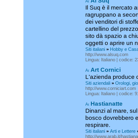
Al Suq
Il Suq è il mercato a
ragruppano a seconda
dei venditori di stof
cartellino del prezzo
sito dà spazio a ch
oggetti o aprire un n
Siti italiani
»
Hobby e Cas
http://www.alsuq.com
Lingua: Italiano | codice: 
Art Cornici
L'azienda produce co
Siti aziendali
»
Orologi, gio
http://www.corniciart.com
Lingua: Italiano | codice: 
Hastianatte
Dinanzi al mare, sul
bosco dovrebbero es
respirare.
Siti italiani
»
Arti e Lettere
http://www.arab.it/hastiana