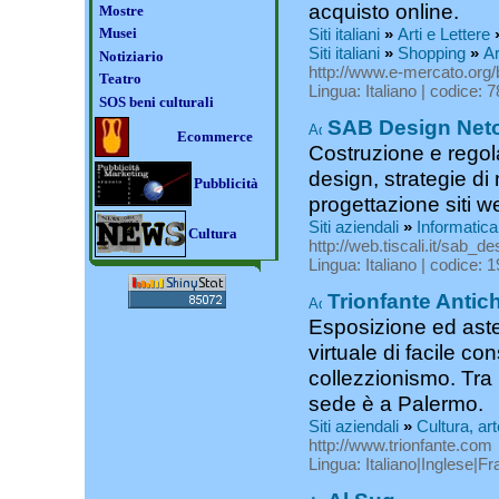
acquisto online.
Mostre
Musei
Siti italiani
»
Arti e Lettere
Siti italiani
»
Shopping
»
Ar
Notiziario
http://www.e-mercato.org
Teatro
Lingua: Italiano | codice: 
SOS beni culturali
SAB Design Neto
Ecommerce
Costruzione e regola
design, strategie di
Pubblicità
progettazione siti w
Siti aziendali
»
Informatica
Cultura
http://web.tiscali.it/sab_de
Lingua: Italiano | codice: 
Trionfante Antich
Esposizione ed aste 
virtuale di facile co
collezzionismo. Tra i 
sede è a Palermo.
Siti aziendali
»
Cultura, art
http://www.trionfante.com
Lingua: Italiano|Inglese|F