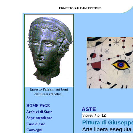
ERNESTO PALEANI EDITORE
Ernesto Paleani sui beni
culturali ed oltre...
HOME PAGE
ASTE
Archivi di Stato
7
12
PAGINA
DI
Soprintendenze
Pittura di Giusepp
Case d'aste
Arte libera eseguita
C
onvegni